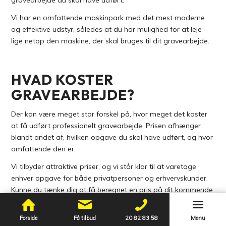
gravearbejde du skal have udført.
Vi har en omfattende maskinpark med det mest moderne
og effektive udstyr, således at du har mulighed for at leje
lige netop den maskine, der skal bruges til dit gravearbejde.
HVAD KOSTER
GRAVEARBEJDE?
Der kan være meget stor forskel på, hvor meget det koster
at få udført professionelt gravearbejde. Prisen afhænger
blandt andet af, hvilken opgave du skal have udført, og hvor
omfattende den er.
Vi tilbyder attraktive priser, og vi står klar til at varetage
enhver opgave for både privatpersoner og erhvervskunder.
Kunne du tænke dig at få beregnet en pris på dit kommende
gravearbejde eller for leje af gravemaskine med fører, så
kontakt os gerne for at indhente et uforpligtende tilbud eller
Forside
Få tilbud
20 82 83 58
Menu
et bud på, hvordan din opgave kan løses mest effektivt. Du